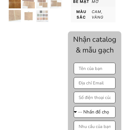
BỀ MẶT
MỜ
MÀU
CAM
,
SẮC
VÀNG
Nhận catalog
& mẫu gạch