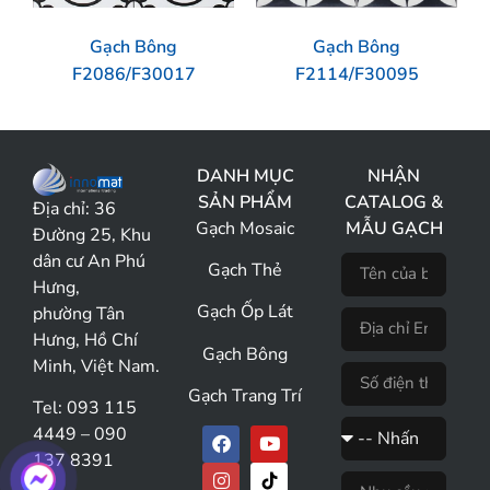
Gạch Bông
Gạch Bông
F2086/F30017
F2114/F30095
DANH MỤC
NHẬN
SẢN PHẨM
CATALOG &
Địa chỉ:
36
Gạch Mosaic
MẪU GẠCH
Đường 25, Khu
dân cư An Phú
Gạch Thẻ
Hưng,
Gạch Ốp Lát
phường Tân
Hưng, Hồ Chí
Gạch Bông
Minh, Việt Nam.
Gạch Trang Trí
Tel: 093 115
4449 – 090
137 8391