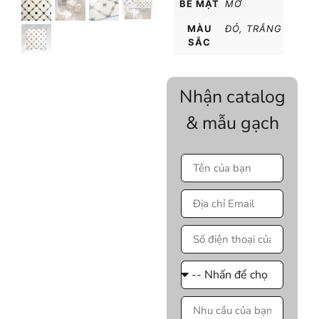
BỀ MẶT
MỜ
MÀU
ĐỎ
,
TRẮNG
SẮC
Nhận catalog
& mẫu gạch