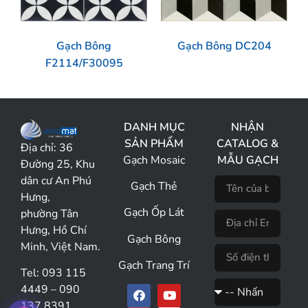
Gạch Bông
Gạch Bông DC204
F2114/F30095
DANH MỤC
NHẬN
SẢN PHẨM
CATALOG &
Địa chỉ:
36
Gạch Mosaic
MẪU GẠCH
Đường 25, Khu
dân cư An Phú
Gạch Thẻ
Hưng,
Gạch Ốp Lát
phường Tân
Hưng, Hồ Chí
Gạch Bông
Minh, Việt Nam.
Gạch Trang Trí
Tel: 093 115
4449 – 090
137 8391