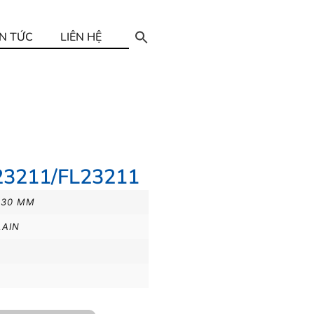
IN TỨC
LIÊN HỆ
23211/FL23211
230 MM
LAIN