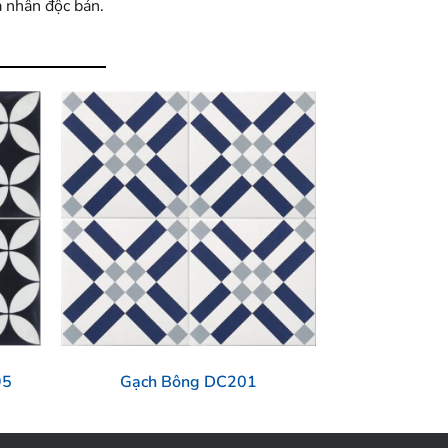
á nhân độc bản.
95
Gạch Bông DC201