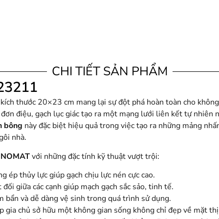
CHI TIẾT SẢN PHẨM
23211
kích thước 20×23 cm mang lại sự đột phá hoàn toàn cho không g
đơn điệu, gạch lục giác tạo ra một mạng lưới liên kết tự nhiên 
h bông
này đặc biệt hiệu quả trong việc tạo ra những mảng nhấn
gôi nhà.
NNOMAT
với những đặc tính kỹ thuật vượt trội:
g ép thủy lực giúp gạch chịu lực nén cực cao.
đối giữa các cạnh giúp mạch gạch sắc sảo, tinh tế.
bẩn và dễ dàng vệ sinh trong quá trình sử dụng.
iúp gia chủ sở hữu một không gian sống không chỉ đẹp về mặt t