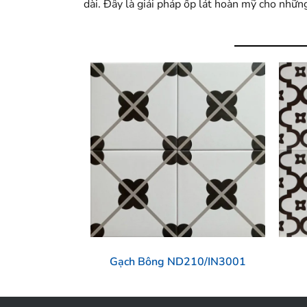
dài. Đây là giải pháp ốp lát hoàn mỹ cho nhữ
Gạch Bông ND210/IN3001