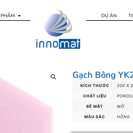
 PHẨM
DỰ ÁN
T
Gạch Bông YK
KÍCH THƯỚC
200 X 
CHẤT LIỆU
PORCE
BỀ MẶT
MỜ
MÀU SẮC
HỒNG