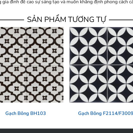
ng gia đình đề cao sự sáng tạo và muốn khẳng định phong cách c
SẢN PHẨM TƯƠNG TỰ
Gạch Bông BH103
Gạch Bông F2114/F300