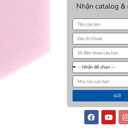
Nhận catalog &
GỬI