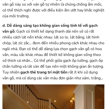
vân gỗ này so với ván gỗ tự nhiên là chúng chống ẩm mốc,
có thể thích nghi được với điều kiện ẩm ướt hay khắc nghiệt
của môi trường.
d. Dễ dàng sáng tạo không gian sống tinh tế với gạch
vân gỗ:
Gạch có thiết kế dạng thanh dài nên sẽ có rất
nhiều cách lát nền khác nhau: lát so le, lát bằng, lát hình
chóp, lát zíc zắc… đem đến nhiều phong cách khác nhau cho
ngôi nhà. Bạn có thể dễ dàng lựa chọn gạch vân gỗ có hoa
văn, màu sắc khác nhau để thiết kế không gian sống theo
sở thích cá nhân… Có thể phối giữa gạch ốp tường, gạch ốp
chân tường và lát sàn để tạo nên một không gian ấn tượng.
Tuy nhiên
gạch thẻ trang trí mặt tiền
rất ít khi sử dụng
vân gỗ, mà có dùng các vân màu đơn giản như xám, trắng…