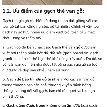
1.2. Ưu điểm của gạch thẻ vân gỗ:
Gạch thẻ giả gỗ có thiết kế dạng thanh dài, giống với các
loại gỗ lát sàn công nghiệp, gỗ tự nhiên. Chính vì vậy, loại
gạch này sở hữu nhiều ưu điểm vượt trội trên cả 2 mặt:
chất lượng và thẩm mỹ.
a. Gạch có độ bền chắc cao:
Gạch thẻ vân gỗ
được sản
xuất bởi thành phần bột đá, đất sét (gạch porcelain, gạch
granite)… nên có thể hạn chế khả năng trầy xước. Do đó, so
với ván sàn gỗ, nền nhà được lát bằng gạch giả gỗ sẽ luôn
giữ được vẻ đẹp sau nhiều năm sử dụng.
b. Gạch dễ bảo trì hơn gỗ tự nhiên:
Với các sàn ván gỗ
thông thường bạn cần phải thường xuyên đánh bóng
chúng. Nhưng đối với gạch, bạn chỉ cần quét và lau dọn
bình thường.
c. Gạch dùng được trong không gian ẩm ướt:
Loại gạch