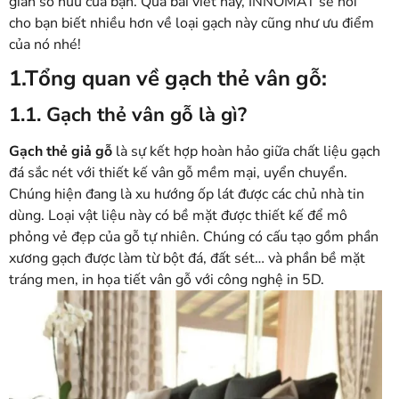
gian sở hữu của bạn. Qua bài viết này, INNOMAT sẽ nói
cho bạn biết nhiều hơn về loại gạch này cũng như ưu điểm
của nó nhé!
1.Tổng quan về gạch thẻ vân gỗ:
1.1. Gạch thẻ vân gỗ là gì?
Gạch thẻ giả gỗ
là sự kết hợp hoàn hảo giữa chất liệu gạch
đá sắc nét với thiết kế vân gỗ mềm mại, uyển chuyển.
Chúng hiện đang là xu hướng ốp lát được các chủ nhà tin
dùng. Loại vật liệu này có bề mặt được thiết kế để mô
phỏng vẻ đẹp của gỗ tự nhiên. Chúng có cấu tạo gồm phần
xương gạch được làm từ bột đá, đất sét… và phần bề mặt
tráng men, in họa tiết vân gỗ với công nghệ in 5D.