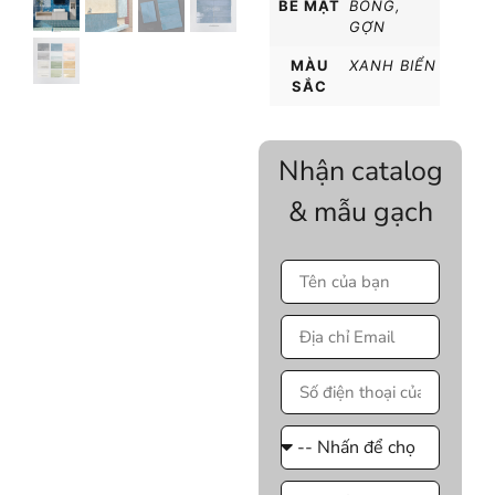
BỀ MẶT
BÓNG
,
GỢN
MÀU
XANH BIỂN
SẮC
Nhận catalog
& mẫu gạch