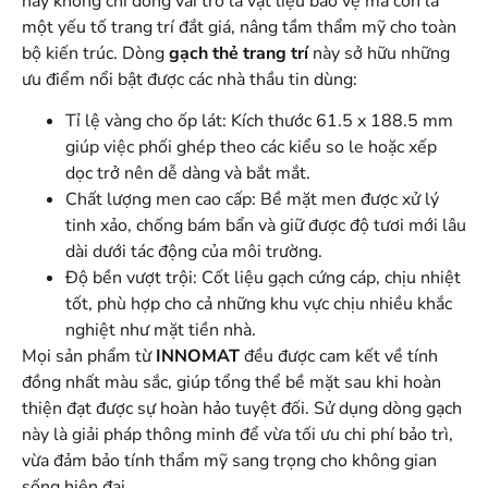
này không chỉ đóng vai trò là vật liệu bảo vệ mà còn là
một yếu tố trang trí đắt giá, nâng tầm thẩm mỹ cho toàn
bộ kiến trúc. Dòng
gạch thẻ trang trí
này sở hữu những
ưu điểm nổi bật được các nhà thầu tin dùng:
Tỉ lệ vàng cho ốp lát: Kích thước 61.5 x 188.5 mm
giúp việc phối ghép theo các kiểu so le hoặc xếp
dọc trở nên dễ dàng và bắt mắt.
Chất lượng men cao cấp: Bề mặt men được xử lý
tinh xảo, chống bám bẩn và giữ được độ tươi mới lâu
dài dưới tác động của môi trường.
Độ bền vượt trội: Cốt liệu gạch cứng cáp, chịu nhiệt
tốt, phù hợp cho cả những khu vực chịu nhiều khắc
nghiệt như mặt tiền nhà.
Mọi sản phẩm từ
INNOMAT
đều được cam kết về tính
đồng nhất màu sắc, giúp tổng thể bề mặt sau khi hoàn
thiện đạt được sự hoàn hảo tuyệt đối. Sử dụng dòng gạch
này là giải pháp thông minh để vừa tối ưu chi phí bảo trì,
vừa đảm bảo tính thẩm mỹ sang trọng cho không gian
sống hiện đại.