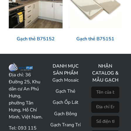
Gạch thẻ B75152
Gạch thẻ B75151
DANH MỤC
NHẬN
SẢN PHẨM
CATALOG &
Địa chỉ:
36
Gạch Mosaic
MẪU GẠCH
Đường 25, Khu
dân cư An Phú
Gạch Thẻ
Hưng,
Gạch Ốp Lát
phường Tân
Hưng, Hồ Chí
Gạch Bông
Minh, Việt Nam.
Gạch Trang Trí
Tel: 093 115