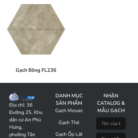
Gạch Bông FL236
DANH MỤC
NHẬN
SẢN PHẨM
CATALOG &
Địa chỉ:
36
Gạch Mosaic
MẪU GẠCH
Đường 25, Khu
dân cư An Phú
Gạch Thẻ
Hưng,
Gạch Ốp Lát
phường Tân